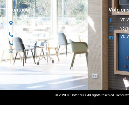
Contact
Volg ons
De Singel 15
VD V
7722 RR Dalfsen
vdve
0529 - 43 30 03
VD V
06 - 21 91 64 32
info@vdvegtinterieurs.nl
© VDVEGT Interieurs All rights reserved.
Gebouwd