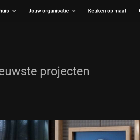
huis
Jouw organisatie
Keuken op maat
euwste projecten