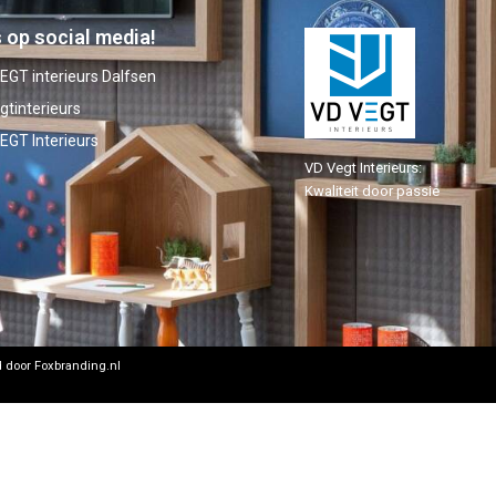
 op social media!
EGT interieurs Dalfsen
gtinterieurs
EGT Interieurs
VD Vegt Interieurs:
Kwaliteit door passie
 door Foxbranding.nl