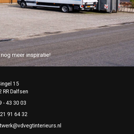
nog meer inspiratie!
ingel 15
2 RR Dalfsen
 - 43 30 03
 21 91 64 32
twerk@vdvegtinterieurs.nl