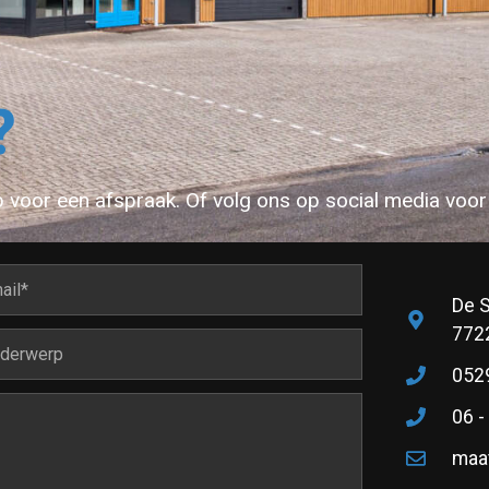
?
voor een afspraak. Of volg ons op social media voor 
De S
772
0529
06 -
maa